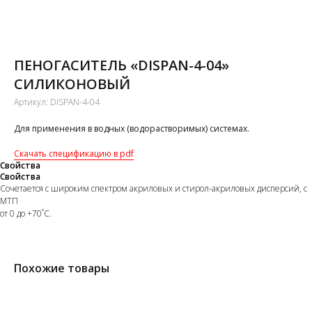
ПЕНОГАСИТЕЛЬ «DISPAN-4-04»
СИЛИКОНОВЫЙ
Артикул:
DISPAN-4-04
Для применения в водных (водорастворимых) системах.
Cкачать спецификацию в pdf
Свойства
Свойства
Сочетается с широким спектром акриловых и стирол-акриловых дисперсий, с
МТП
от 0 до +70˚С.
Похожие товары